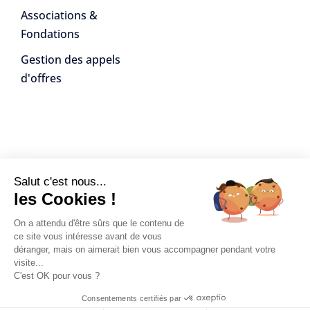
Associations &
Fondations
Gestion des appels
d'offres
Salut c'est nous...
Ressources
les Cookies !
Contact
On a attendu d'être sûrs que le contenu de
ce site vous intéresse avant de vous
Portail Support
déranger, mais on aimerait bien vous accompagner pendant votre
Blog
visite...
C'est OK pour vous ?
Activops© 2026 •
Mentions
Consentements certifiés par