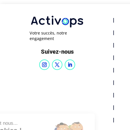
|
|
Votre succès, notre
engagement
|
Suivez-nous
|
|
|
|
|
|
Salut c'est nous...