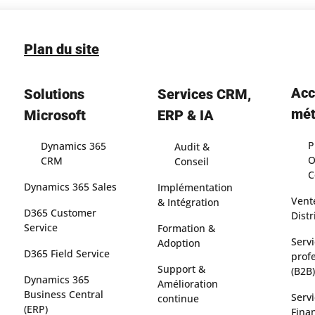
Plan du site
Acc
Solutions
Services CRM,
mét
Microsoft
ERP & IA
P
Dynamics 365
Audit &
O
CRM
Conseil
C
Dynamics 365 Sales
Implémentation
Vent
& Intégration
D365 Customer
Dist
Service
Formation &
Serv
Adoption
D365 Field Service
prof
Support &
(B2B)
Dynamics 365
Amélioration
Business Central
Serv
continue
(ERP)
Fina