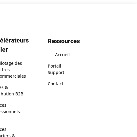
élérateurs
Ressources
ier
Accueil
ilotage des
Portail
ffres
Support
ommerciales
Contact
es &
ribution B2B
ices
essionnels
ices
nciers &