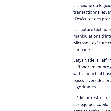
archaïque du logici
transactionnelles. 
d'exécuter des proc
La rupture technolog
manipulations d'inte
Microsoft exécute c
continue.
Satya Nadella l'aff
l'effondrement prog
with a bunch of busin
bascule vers des pr
algorithmes.
L'éditeur restructur
ses équipes Copilot
retraite après 35 an