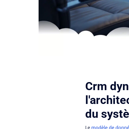
Crm dyna
l'archit
du syst
Le
modèle de donnée