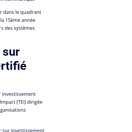
ur dans le quadrant
r la 15ème année
urs des systèmes
 sur
tifié
ur investissement
mpact (TEI) dirigée
rganisations
ur sur investissement