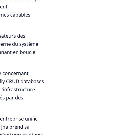
ment
omes capables
isateurs des
oderne du système
onnant en boucle
re concernant
ally CRUD databases
L'infrastructure
és par des
entreprise unifie
 Jha prend sa
 d'entreprise et des