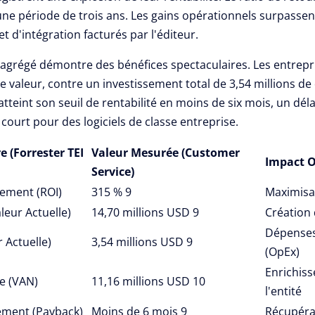
une période de trois ans.
Les gains opérationnels surpasse
et d'intégration facturés par l'éditeur.
 agrégé démontre des bénéfices spectaculaires. Les entrepr
de valeur, contre un investissement total de 3,54 millions de 
atteint son seuil de rentabilité en moins de six mois, un déla
ourt pour des logiciels de classe entreprise.
 (Forrester TEI
Valeur Mesurée (Customer
Impact O
Service)
sement (ROI)
315 %
9
Maximisat
leur Actuelle)
14,70 millions USD
9
Création 
Dépenses
 Actuelle)
3,54 millions USD
9
(OpEx)
Enrichis
te (VAN)
11,16 millions USD
10
l'entité
ement (Payback)
Moins de 6 mois
9
Récupérat