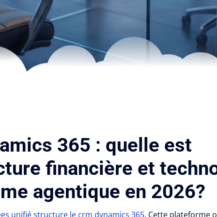
mics 365 : quelle est
ecture financière et techn
ème agentique en 2026?
s unifié structure le crm dynamics 365
. Cette plateforme o