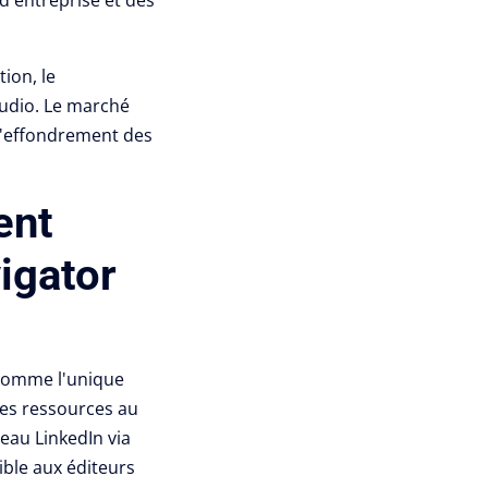
ion, le
udio.
Le marché
 l'effondrement des
ent
vigator
 comme l'unique
 des ressources au
eau LinkedIn via
ible aux éditeurs