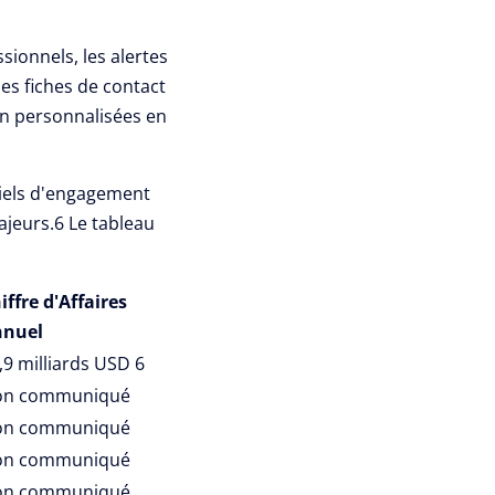
sionnels, les alertes
es fiches de contact
n personnalisées en
ciels d'engagement
ajeurs.
6
Le tableau
iffre d'Affaires
nnuel
,9 milliards USD
6
on communiqué
on communiqué
on communiqué
on communiqué