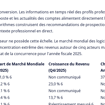
onversion. Les informations en temps réel des profils profes
ste et les actualités des comptes alimentent directement l
orithmes construisent des recommandations de prospectio
texte professionnel en direct.
seur ne possède cette échelle. Le marché mondial des logi
concentration extrême des revenus autour de cinq acteurs m
état de la concurrence pour l'année fiscale 2025.
art de Marché Mondiale
Croissance du Revenu
Ch
2025)
(Q4/2025)
A
1,0 %
6
Non communiqué
37
,2 %
6
23,0 %
6
N
,1 %
6
Non communiqué
N
,4 %
6
13,7 %
6
N
,1 %
6
Ralentissement mesuré
6
N