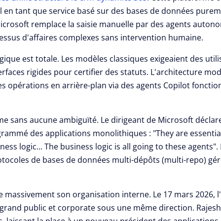
el en tant que service basé sur des bases de données pure
Microsoft remplace la saisie manuelle par des agents auton
essus d'affaires complexes sans intervention humaine.
ique est totale. Les modèles classiques exigeaient des util
rfaces rigides pour certifier des statuts. L'architecture m
es opérations en arrière-plan via des agents Copilot foncti
irme sans aucune ambiguïté. Le dirigeant de Microsoft décla
rammé des applications monolithiques : "They are essenti
ess logic... The business logic is all going to these agents".
otocoles de bases de données multi-dépôts (multi-repo) gér
e massivement son organisation interne. Le 17 mars 2026, l'
 grand public et corporate sous une même direction.
Rajesh
s, laissant la place à un nouveau président des applications