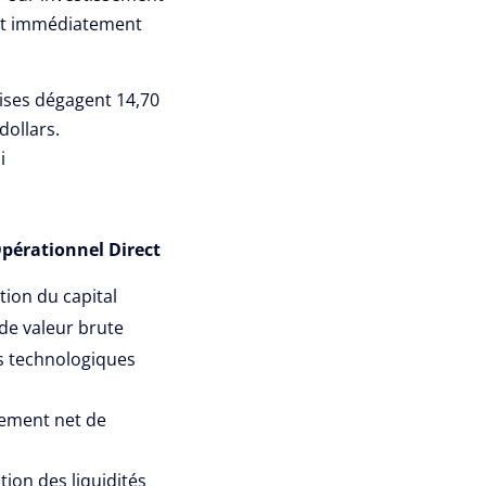
nt immédiatement
ises dégagent 14,70
dollars.
i
pérationnel Direct
ion du capital
de valeur brute
 technologiques
sement net de
ion des liquidités